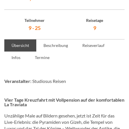
Teilnehmer
Reisetage
9 - 25
9
Übersicht
Beschreibung
Reiseverlauf
Infos
Termine
Veranstalter:
Studiosus Reisen
Vier Tage Kreuzfahrt mit Vollpension auf der komfortablen
La Traviata
Unzählige Male auf Bildern gesehen, jetzt ist Zeit für das
Live-Erlebnis: die Pyramiden von Gizeh, die Tempel von
Luxor und das Tal der Könige – Weltwunder der Antike, die