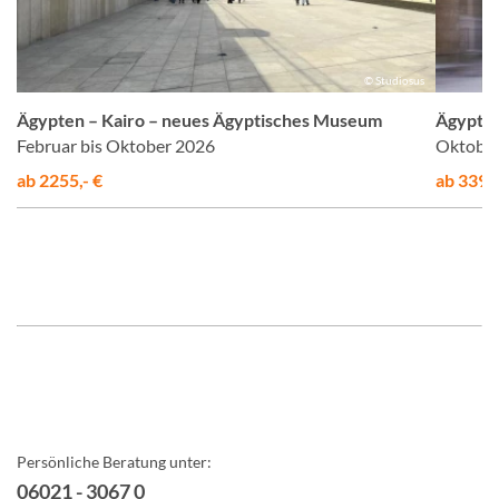
d
© Studiosus
Ägypten – Kairo – neues Ägyptisches Museum
Ägypten
Februar bis Oktober 2026
Oktober
ab 2255,- €
ab 3395,
Persönliche Beratung unter:
06021 - 3067 0