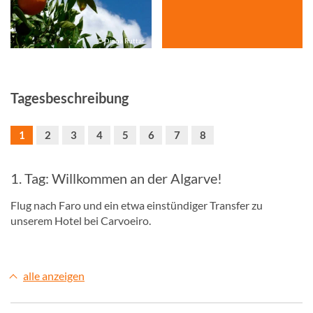
© Diana Ruttar
Tagesbeschreibung
1
2
3
4
5
6
7
8
1. Tag: Willkommen an der Algarve!
Flug nach Faro und ein etwa einstündiger Transfer zu
unserem Hotel bei Carvoeiro.
alle anzeigen