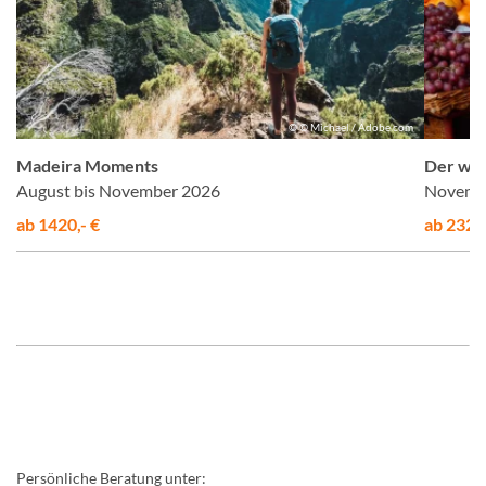
n
© © Michael / Adobe.com
Madeira Moments
Der wil
August bis November 2026
Novembe
ab 1420,- €
ab 2320,
Persönliche Beratung unter: