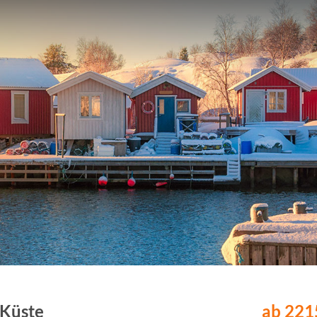
-Küste
ab 2215