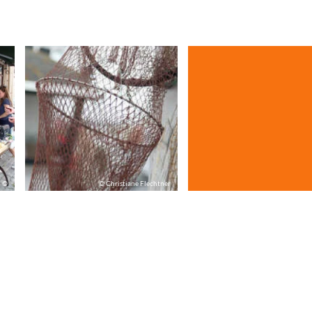
©
© Christiane Flechtner