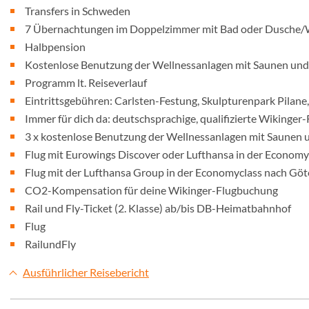
Transfers in Schweden
7 Übernachtungen im Doppelzimmer mit Bad oder Dusche
Halbpension
Kostenlose Benutzung der Wellnessanlagen mit Saunen un
Programm lt. Reiseverlauf
Eintrittsgebühren: Carlsten-Festung, Skulpturenpark Pilan
Immer für dich da: deutschsprachige, qualifizierte Wikinger-
3 x kostenlose Benutzung der Wellnessanlagen mit Saune
Flug mit Eurowings Discover oder Lufthansa in der Econom
Flug mit der Lufthansa Group in der Economyclass nach Gö
CO2-Kompensation für deine Wikinger-Flugbuchung
Rail und Fly-Ticket (2. Klasse) ab/bis DB-Heimatbahnhof
Flug
RailundFly
Ausführlicher Reisebericht