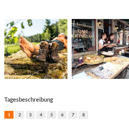
©
Tagesbeschreibung
1
2
3
4
5
6
7
8