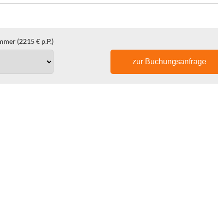
mer (2215 € p.P.)
zur Buchungsanfrage