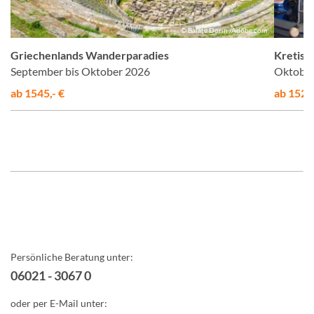
el
© Balate Dorin /Adobe.com
Griechenlands Wanderparadies
Kretisc
September bis Oktober 2026
Oktober
ab 1545,- €
ab 1525,
Persönliche Beratung unter:
06021 - 3067 0
oder per E-Mail unter: