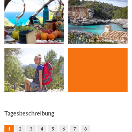
© Klaus Hoffmann
© Eleonore Große Höötmann
©
Tagesbeschreibung
1
2
3
4
5
6
7
8