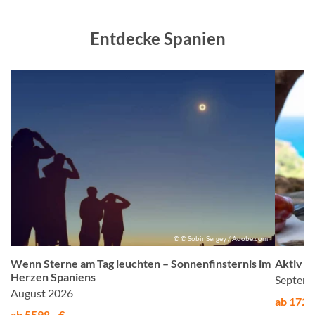
Entdecke Spanien
m
© © SobinSergey / Adobe.com
Wenn Sterne am Tag leuchten – Sonnenfinsternis im
Aktiv &
Herzen Spaniens
Septemb
August 2026
ab 1725,
ab 5598,- €