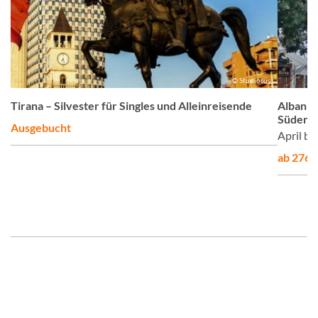
z
© Studiosus
Tirana – Silvester für Singles und Alleinreisende
Albanie
Süden d
Ausgebucht
April b
ab 2765,