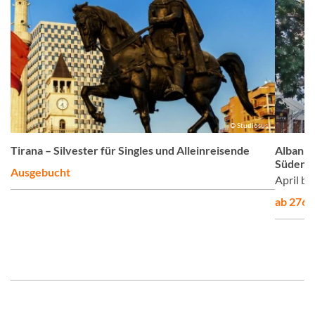
z
© Studiosus
Tirana – Silvester für Singles und Alleinreisende
Albanie
Süden d
Ausgebucht
April b
ab 2765,