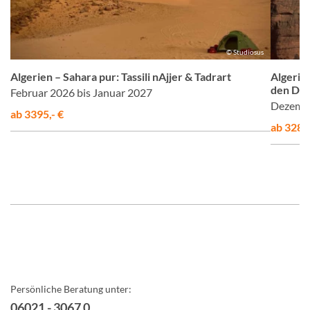
us
© Studiosus
Algerien – Sahara pur: Tassili nAjjer & Tadrart
Algerie
den Dün
Februar 2026 bis Januar 2027
Dezembe
ab 3395,- €
ab 3285,
Persönliche Beratung unter:
06021 - 3067 0