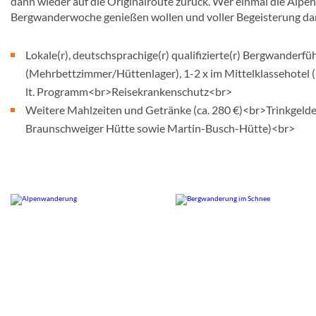
dann wieder auf die Originalroute zurück. Wer einmal die Alpe
Bergwanderwoche genießen wollen und voller Begeisterung da
Lokale(r), deutschsprachige(r) qualifizierte(r) Bergwanderf
(Mehrbettzimmer/Hüttenlager), 1-2 x im Mittelklassehotel
lt. Programm<br>Reisekrankenschutz<br>
Weitere Mahlzeiten und Getränke (ca. 280 €)<br>Trinkgeld
Braunschweiger Hütte sowie Martin-Busch-Hütte)<br>