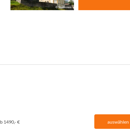
sus
© Studiosus
b 1490,- €
auswählen