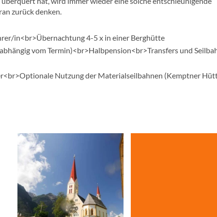
n überquert hat, wird immer wieder eine solche entschleunigende
ran zurück denken.
ührer/in<br>Übernachtung 4-5 x in einer Berghütte
 (abhängig vom Termin)<br>Halbpension<br>Transfers und Seilba
er<br>Optionale Nutzung der Materialseilbahnen (Kemptner Hütt