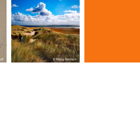
off
© Philip Bardach