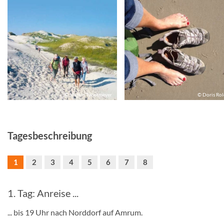
© Martin Twietmeyer
© Doris Rol
Tagesbeschreibung
1
2
3
4
5
6
7
8
1. Tag: Anreise ...
... bis 19 Uhr nach Norddorf auf Amrum.