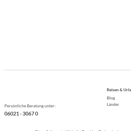
Reisen & Url
Blog
Länder
Persönliche Beratung unter:
06021 - 3067 0
oder per E-Mail unter: