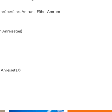
v Fährüberfahrt Amrum–Föhr–Amrum
m Anreisetag)
 Anreisetag)