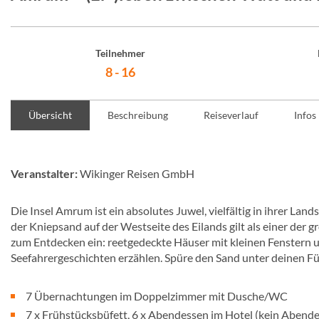
Teilnehmer
8 - 16
Übersicht
Beschreibung
Reiseverlauf
Infos
Veranstalter:
Wikinger Reisen GmbH
Die Insel Amrum ist ein absolutes Juwel, vielfältig in ihrer Lan
der Kniepsand auf der Westseite des Eilands gilt als einer der 
zum Entdecken ein: reetgedeckte Häuser mit kleinen Fenstern un
Seefahrergeschichten erzählen. Spüre den Sand unter deinen F
7 Übernachtungen im Doppelzimmer mit Dusche/WC
7 x Frühstücksbüfett, 6 x Abendessen im Hotel (kein Abend