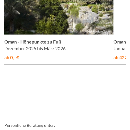
us
© Al Maalam Tours
Oman - Höhepunkte zu Fuß
Oman – 
Dezember 2025 bis März 2026
Januar 
ab 0,- €
ab 4275,
Persönliche Beratung unter: