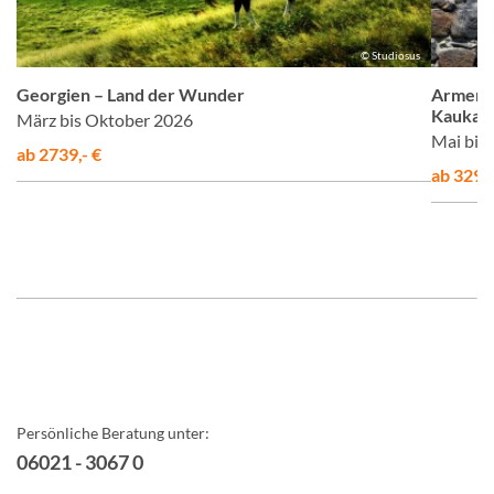
us
© Studiosus
Georgien – Land der Wunder
Armenie
Kaukas
März bis Oktober 2026
Mai bis
ab 2739,- €
ab 3290,
Persönliche Beratung unter:
06021 - 3067 0