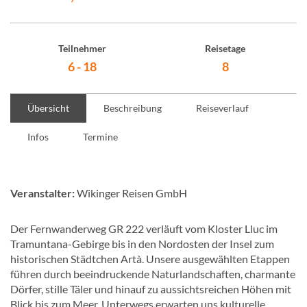
Teilnehmer
Reisetage
6 - 18
8
Übersicht
Beschreibung
Reiseverlauf
Infos
Termine
Veranstalter:
Wikinger Reisen GmbH
Der Fernwanderweg GR 222 verläuft vom Kloster Lluc im
Tramuntana-Gebirge bis in den Nordosten der Insel zum
historischen Städtchen Artà. Unsere ausgewählten Etappen
führen durch beeindruckende Naturlandschaften, charmante
Dörfer, stille Täler und hinauf zu aussichtsreichen Höhen mit
Blick bis zum Meer. Unterwegs erwarten uns kulturelle