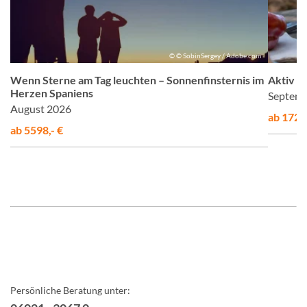
m
© © SobinSergey / Adobe.com
Wenn Sterne am Tag leuchten – Sonnenfinsternis im
Aktiv &
Herzen Spaniens
Septemb
August 2026
ab 1725,
ab 5598,- €
Persönliche Beratung unter: