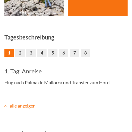
© © Frank Lambert / adobe.com
Tagesbeschreibung
1
2
3
4
5
6
7
8
1. Tag: Anreise
Flug nach Palma de Mallorca und Transfer zum Hotel.
alle anzeigen