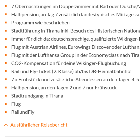
7 Übernachtungen im Doppelzimmer mit Bad oder Dusche
Halbpension, an Tag 7 zusätzlich landestypisches Mittagess
Programm wie beschrieben
Stadtführung in Tirana inkl. Besuch des Historischen Nati
Immer für dich da: deutschsprachige, qualifizierte Wikinger-
Flug mit Austrian Airlines, Eurowings Discover oder Luftha
Flug mit der Lufthansa Group in der Economyclass nach Tir
CO2-Kompensation für deine Wikinger-Flugbuchung
Rail und Fly-Ticket (2. Klasse) ab/bis DB-Heimatbahnhof
7 x Frühstück und zusätzliche Abendessen an den Tagen 4, 5
Halbpension, an den Tagen 2 und 7 nur Frühstück
Stadtrundgang in Tirana
Flug
RailundFly
Ausführlicher Reisebericht