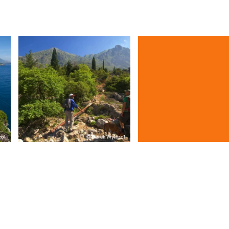
zol
© Darek Wylezol