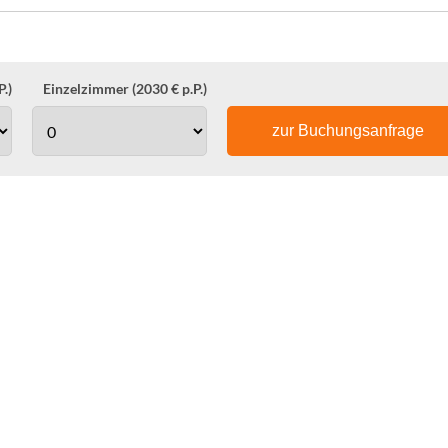
.)
Einzelzimmer (2030 € p.P.)
zur Buchungsanfrage