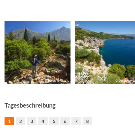
© Darek Wylezol
© Darek Wyle
Tagesbeschreibung
1
2
3
4
5
6
7
8