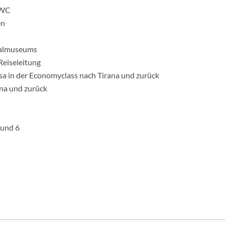
/WC
en
onalmuseums
Reiseleitung
nsa in der Economyclass nach Tirana und zurück
ana und zurück
 und 6