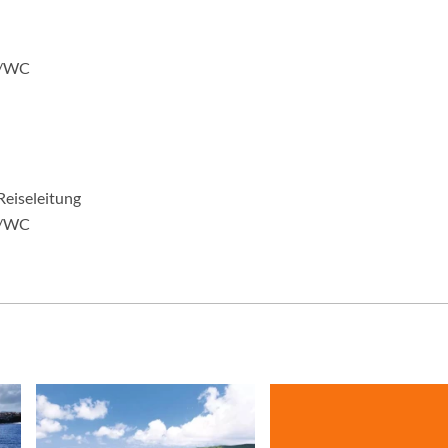
e/WC
Reiseleitung
e/WC