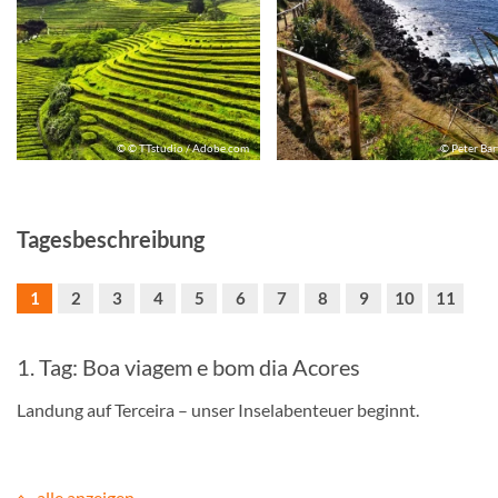
© © TTstudio / Adobe.com
© Peter Bar
Tagesbeschreibung
1
2
3
4
5
6
7
8
9
10
11
1. Tag: Boa viagem e bom dia Acores
Landung auf Terceira – unser Inselabenteuer beginnt.
alle anzeigen