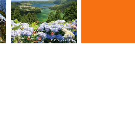
tel
© © Gustav / ATA