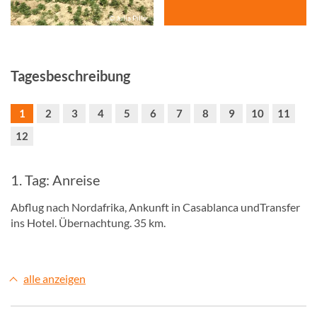
© Julia Pille
Tagesbeschreibung
1
2
3
4
5
6
7
8
9
10
11
12
1. Tag: Anreise
Abflug nach Nordafrika, Ankunft in Casablanca undTransfer
ins Hotel. Übernachtung. 35 km.
alle anzeigen