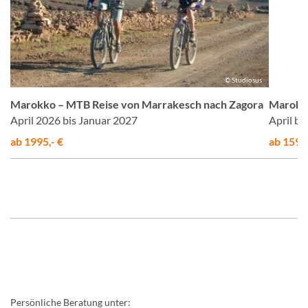
us
© Studiosus
a
Marokko – MTB Reise von Marrakesch nach Zagora
Marokko
April 2026 bis Januar 2027
April b
ab 1995,- €
ab 1595,
Persönliche Beratung unter: