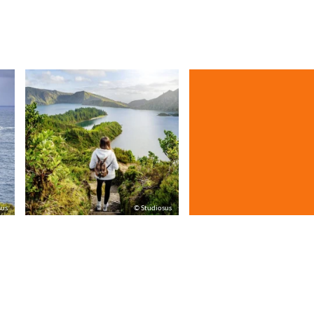
sus
© Studiosus