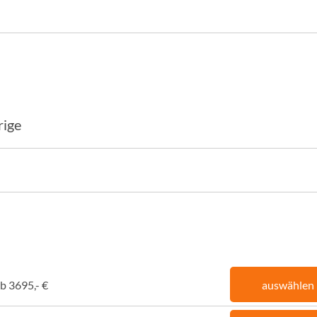
rige
b 3695,- €
auswählen