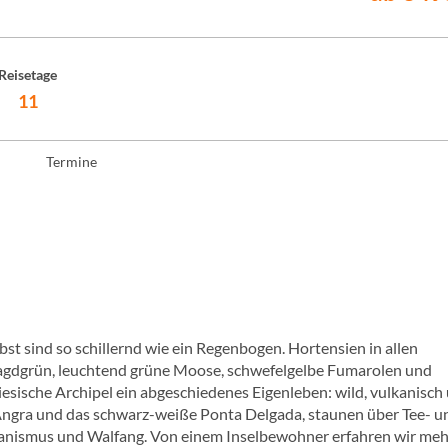
Reisetage
11
Termine
t sind so schillernd wie ein Regenbogen. Hortensien in allen
ragdgrün, leuchtend grüne Moose, schwefelgelbe Fumarolen und
esische Archipel ein abgeschiedenes Eigenleben: wild, vulkanisch
Angra und das schwarz-weiße Ponta Delgada, staunen über Tee- u
anismus und Walfang. Von einem Inselbewohner erfahren wir meh