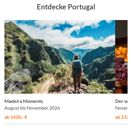
Entdecke Portugal
n
© © Michael / Adobe.com
Madeira Moments
Der wil
August bis November 2026
Novembe
ab 1420,- €
ab 2320,