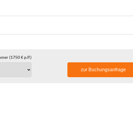
mer (1750 € p.P.)
zur Buchungsanfrage