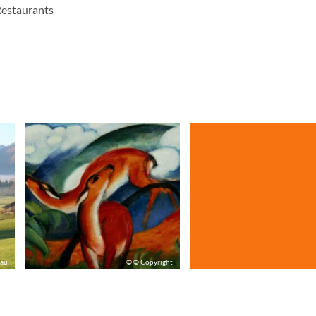
Restaurants
nau
© © Copyright