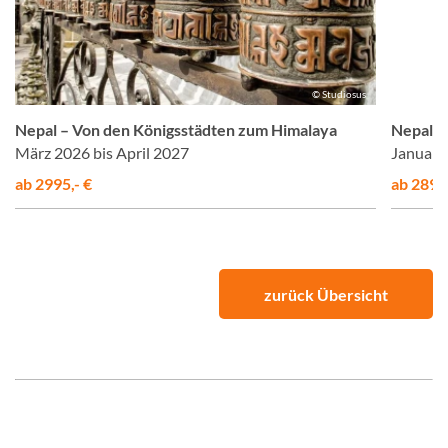
© Studiosus
Nepal – Von den Königsstädten zum Himalaya
Nepal –
März 2026 bis April 2027
Januar 
ab 2995,- €
ab 2890,
zurück Übersicht