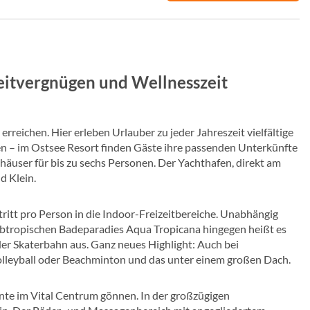
zeitvergnügen und Wellnesszeit
reichen. Hier erleben Urlauber zu jeder Jahreszeit vielfältige
ien – im Ostsee Resort finden Gäste ihre passenden Unterkünfte
nhäuser für bis zu sechs Personen. Der Yachthafen, direkt am
d Klein.
tritt pro Person in die Indoor-Freizeitbereiche. Unabhängig
subtropischen Badeparadies Aqua Tropicana hingegen heißt es
r Skaterbahn aus. Ganz neues Highlight: Auch bei
olleyball oder Beachminton und das unter einem großen Dach.
te im Vital Centrum gönnen. In der großzügigen