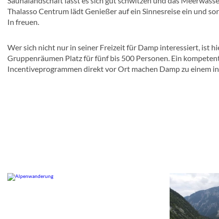
Saunalandschaft lässt es sich gut schwitzen und das Meerwa
Thalasso Centrum lädt Genießer auf ein Sinnesreise ein und sorg
In freuen.
Wer sich nicht nur in seiner Freizeit für Damp interessiert, i
Gruppenräumen Platz für fünf bis 500 Personen. Ein kompetent
Incentiveprogrammen direkt vor Ort machen Damp zu einem int