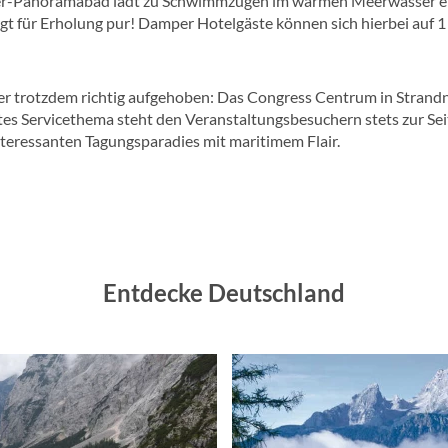
sser-Panoramabad lädt zu Schwimmzügen im warmen Meerwasser ei
t für Erholung pur! Damper Hotelgäste können sich hierbei auf 1 x
st hier trotzdem richtig aufgehoben: Das Congress Centrum in Stra
es Servicethema steht den Veranstaltungsbesuchern stets zur Sei
eressanten Tagungsparadies mit maritimem Flair.
Entdecke Deutschland