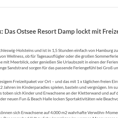
: Das Ostsee Resort Damp lockt mit Frei
leswig-Holsteins und ist in 1,5 Stunden einfach von Hamburg zu er
 von Wellness, ob für Tagesausflügler oder die großen Sommerfer
e mit Meerblick, oder genießen Sie Urlaubszeit in einen der Ferie
ange Sandstrand sorgen für das passende Feriengefühl bei Groß un
igem Freizeitpaket vor Ort – und das mit 1 x täglichen freien Ein
12 Jahren im Kinderparadies spielen, basteln und vergnügen. Im 
toben sich Kinder und Erwachsene an der Kletterwand und auf de
der neuen Fun & Beach Halle locken Sportaktivitäten wie Beachv
, können sich Erwachsene auf 4.000 m2 wahrhafte Verwöhn-Momen