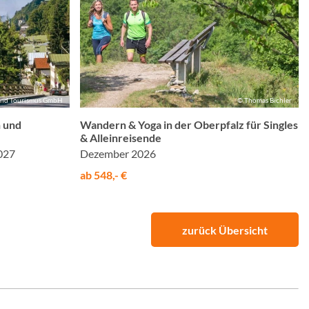
and Tourismus GmbH
© Thomas Bichler
 und
Wandern & Yoga in der Oberpfalz für Singles
& Alleinreisende
027
Dezember 2026
ab 548,- €
zurück Übersicht