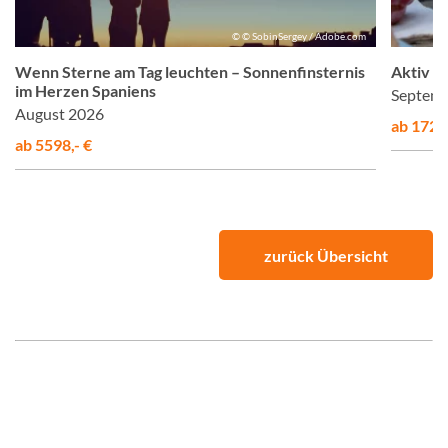
© © SobinSergey / Adobe.com
Wenn Sterne am Tag leuchten – Sonnenfinsternis
Aktiv &
im Herzen Spaniens
Septemb
August 2026
ab 1725,
ab 5598,- €
zurück Übersicht