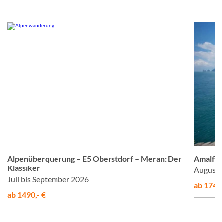
© Studiosus
Alpenüberquerung – E5 Oberstdorf – Meran: Der
Amalfis
Klassiker
August 
Juli bis September 2026
ab 1748,
ab 1490,- €