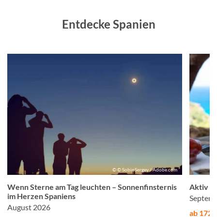
Entdecke Spanien
© © SobinSergey / Adobe.com
Wenn Sterne am Tag leuchten – Sonnenfinsternis
Aktiv &
im Herzen Spaniens
Septemb
August 2026
ab 1725,