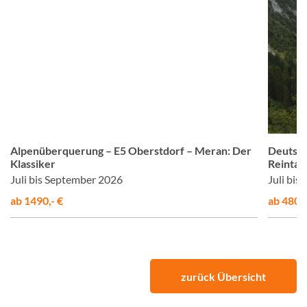
© Studiosus
Alpenüberquerung – E5 Oberstdorf – Meran: Der
Deutsch
Klassiker
Reintal
Juli bis September 2026
Juli bi
ab 1490,- €
ab 480,-
zurück Übersicht