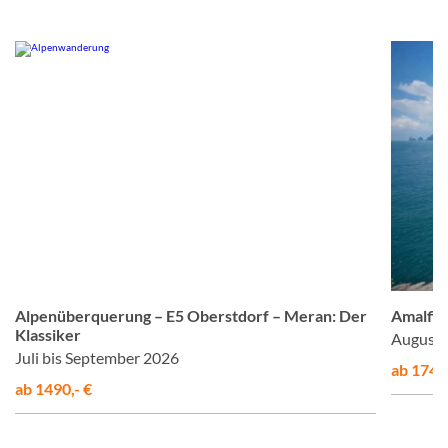
© Studiosus
Alpenüberquerung – E5 Oberstdorf – Meran: Der
Amalfis
Klassiker
August 
Juli bis September 2026
ab 1748,
ab 1490,- €