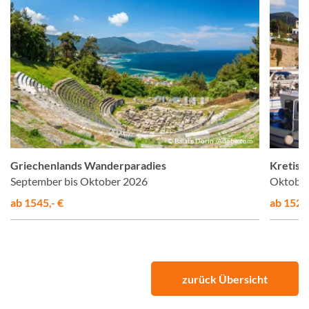
© Balate Dorin /Adobe.com
Griechenlands Wanderparadies
Kretisc
September bis Oktober 2026
Oktober
ab 1545,- €
ab 1525,
zurück Übersicht