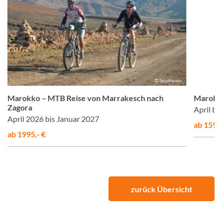
© Studiosus
Marokko – MTB Reise von Marrakesch nach
Marokko
Zagora
April b
April 2026 bis Januar 2027
ab 1595,
ab 1995,- €
zurück Übersicht