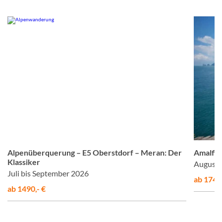
© Studiosus
Alpenüberquerung – E5 Oberstdorf – Meran: Der
Amalfis
Klassiker
August 
Juli bis September 2026
ab 1748,
ab 1490,- €