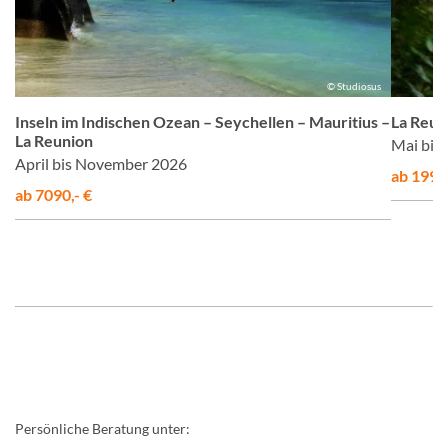
on
© Studiosus
Inseln im Indischen Ozean – Seychellen – Mauritius –
La Reun
La Reunion
Mai bis
April bis November 2026
ab 1995,
ab 7090,- €
Persönliche Beratung unter: