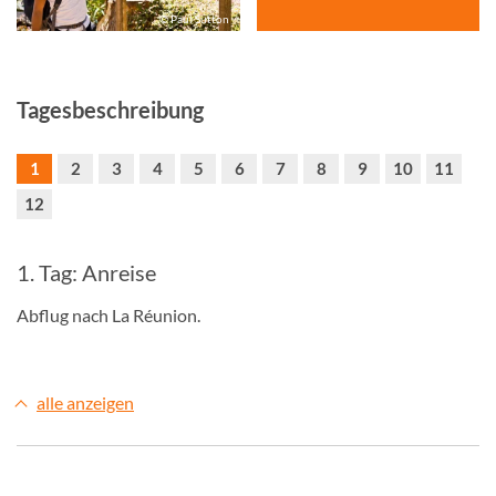
© Paul Sutton
Tagesbeschreibung
1
2
3
4
5
6
7
8
9
10
11
12
1. Tag: Anreise
Abflug nach La Réunion.
alle anzeigen