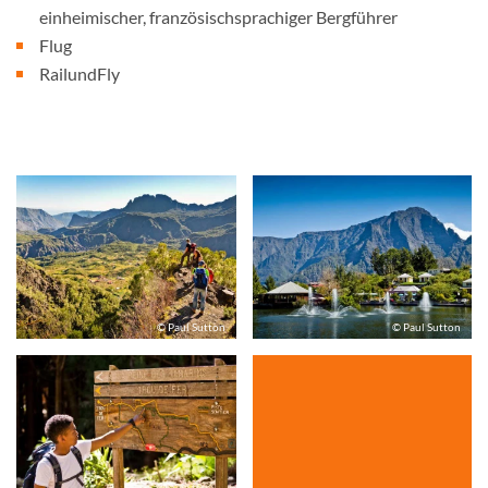
einheimischer, französischsprachiger Bergführer
Flug
RailundFly
© Paul Sutton
© Paul Sutton