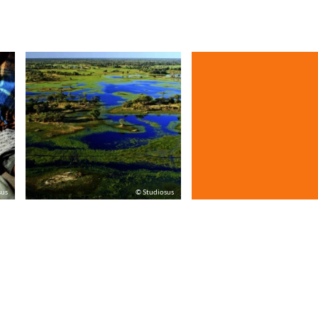
sus
© Studiosus