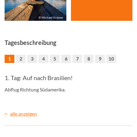
© Michael Krämer
Tagesbeschreibung
1
2
3
4
5
6
7
8
9
10
1. Tag: Auf nach Brasilien!
Abflug Richtung Südamerika.
alle anzeigen