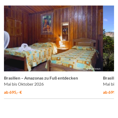
gs
© Studiosus
Brasilien – Amazonas zu Fuß entdecken
Brasili
Mai bis Oktober 2026
Mai bis
ab 695,- €
ab 6995,