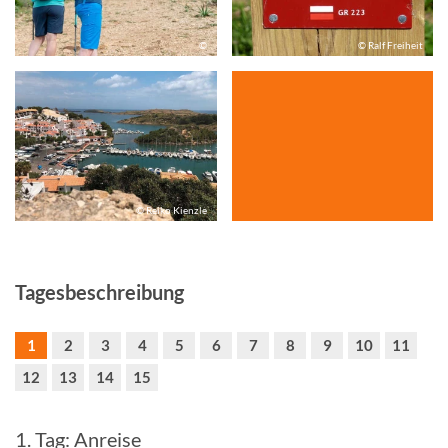
©
© Ralf Freiheit
© Reiko Kienzle
Tagesbeschreibung
1
2
3
4
5
6
7
8
9
10
11
12
13
14
15
1. Tag: Anreise