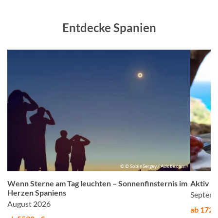
Entdecke Spanien
m
© © SobinSergey / Adobe.com
Wenn Sterne am Tag leuchten – Sonnenfinsternis im
Aktiv &
Herzen Spaniens
Septemb
August 2026
ab 1725,