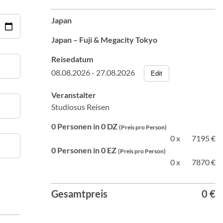
Japan
Japan – Fuji & Megacity Tokyo
Reisedatum
08.08.2026 - 27.08.2026
Edit
Veranstalter
Studiosus Reisen
0 Personen in 0 DZ
(Preis pro Person)
0 x
7195 €
0 Personen in 0 EZ
(Preis pro Person)
0 x
7870 €
Gesamtpreis
0 €