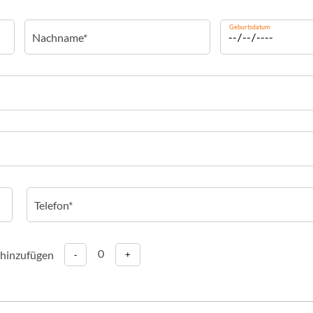
Geburtsdatum
0
 hinzufügen
-
+