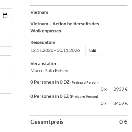
Vietnam
Vietnam – Action beiderseits des
Wolkenpasses
Reisedatum
12.11.2026 - 30.11.2026
Edit
Veranstalter
Marco Polo Reisen
0 Personen in 0 DZ
(Preis pro Person)
0 x
2939 €
0 Personen in 0 EZ
(Preis pro Person)
0 x
3409 €
Gesamtpreis
0 €