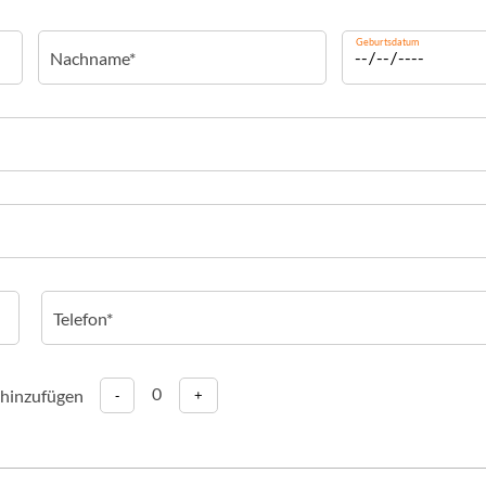
Geburtsdatum
0
 hinzufügen
-
+