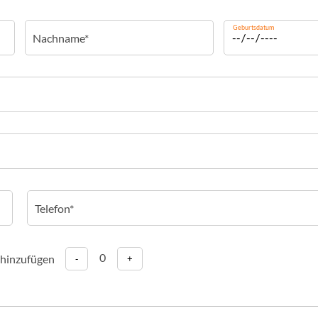
Geburtsdatum
0
 hinzufügen
-
+