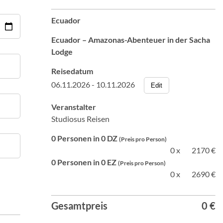
Ecuador
Ecuador – Amazonas-Abenteuer in der Sacha
Lodge
Reisedatum
06.11.2026 - 10.11.2026
Edit
Veranstalter
Studiosus Reisen
0 Personen in 0 DZ
(Preis pro Person)
0 x
2170 €
0 Personen in 0 EZ
(Preis pro Person)
0 x
2690 €
Gesamtpreis
0 €