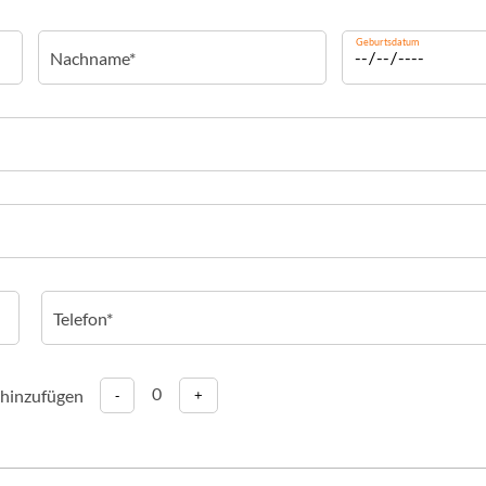
Geburtsdatum
0
 hinzufügen
-
+