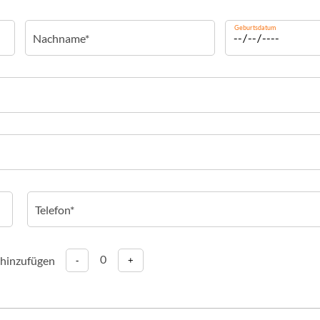
Geburtsdatum
0
 hinzufügen
-
+