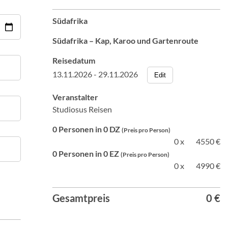
Südafrika
Südafrika – Kap, Karoo und Gartenroute
Reisedatum
13.11.2026 - 29.11.2026
Edit
Veranstalter
Studiosus Reisen
0 Personen in 0 DZ
(Preis pro Person)
0 x
4550 €
0 Personen in 0 EZ
(Preis pro Person)
0 x
4990 €
Gesamtpreis
0 €