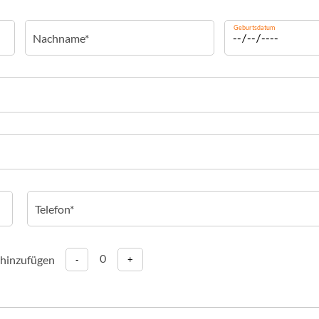
Geburtsdatum
0
 hinzufügen
-
+