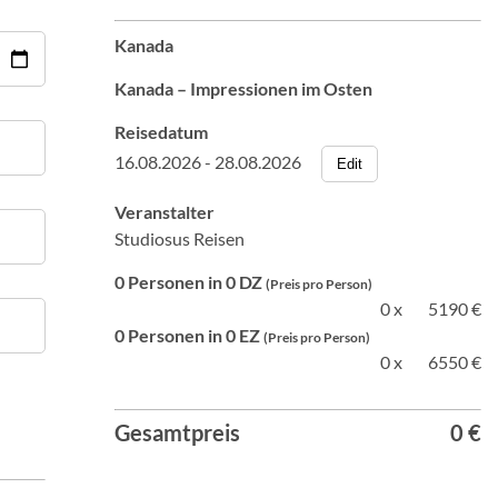
Kanada
Kanada – Impressionen im Osten
Reisedatum
16.08.2026 - 28.08.2026
Edit
Veranstalter
Studiosus Reisen
0 Personen in 0 DZ
(Preis pro Person)
0 x
5190 €
0 Personen in 0 EZ
(Preis pro Person)
0 x
6550 €
Gesamtpreis
0 €