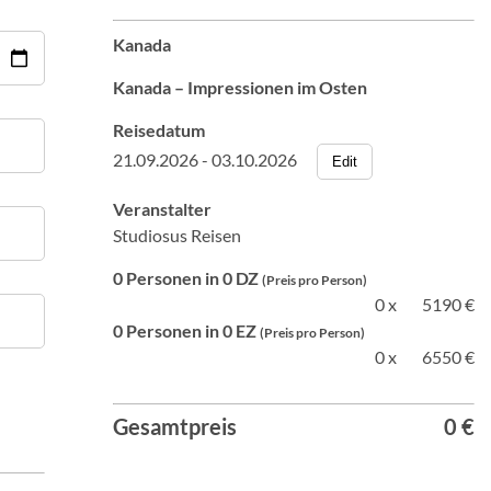
Kanada
Kanada – Impressionen im Osten
Reisedatum
21.09.2026 - 03.10.2026
Edit
Veranstalter
Studiosus Reisen
0 Personen in 0 DZ
(Preis pro Person)
0 x
5190 €
0 Personen in 0 EZ
(Preis pro Person)
0 x
6550 €
Gesamtpreis
0 €