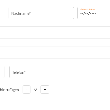
Geburtsdatum
0
 hinzufügen
-
+