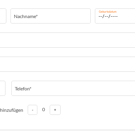
Geburtsdatum
0
 hinzufügen
-
+