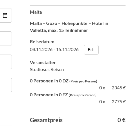
Malta
Malta – Gozo – Höhepunkte – Hotel in
Valletta, max. 15 Teilnehmer
Reisedatum
08.11.2026 - 15.11.2026
Edit
Veranstalter
Studiosus Reisen
0 Personen in 0 DZ
(Preis pro Person)
0 x
2345 €
0 Personen in 0 EZ
(Preis pro Person)
0 x
2775 €
Gesamtpreis
0 €