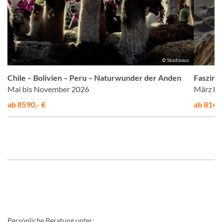
us
© Studiosus
Chile – Bolivien – Peru – Naturwunder der Anden
Faszina
Mai bis November 2026
März bi
ab 8590,- €
ab 8145,
Persönliche Beratung unter: