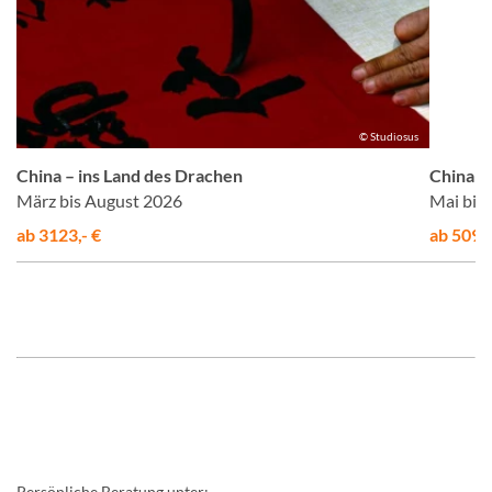
us
© Studiosus
China – ins Land des Drachen
China –
März bis August 2026
Mai bis
ab 3123,- €
ab 5095,
Persönliche Beratung unter: