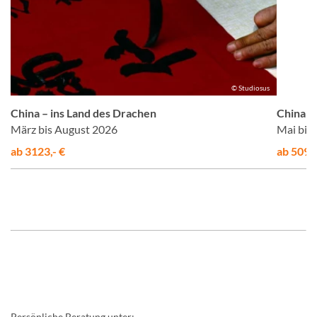
us
© Studiosus
China – ins Land des Drachen
China –
März bis August 2026
Mai bis
ab 3123,- €
ab 5095,
Persönliche Beratung unter: