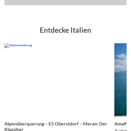
Entdecke Italien
om
© Studiosus
Alpenüberquerung – E5 Oberstdorf – Meran: Der
Amalfis
Klassiker
August 