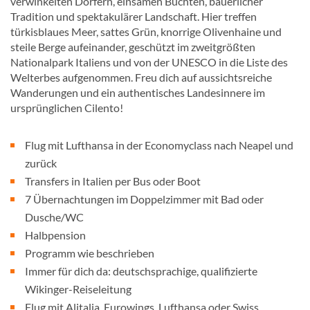
verwinkelten Dörfern, einsamen Buchten, bäuerlicher
Tradition und spektakulärer Landschaft. Hier treffen
türkisblaues Meer, sattes Grün, knorrige Olivenhaine und
steile Berge aufeinander, geschützt im zweitgrößten
Nationalpark Italiens und von der UNESCO in die Liste des
Welterbes aufgenommen. Freu dich auf aussichtsreiche
Wanderungen und ein authentisches Landesinnere im
ursprünglichen Cilento!
Flug mit Lufthansa in der Economyclass nach Neapel und
zurück
Transfers in Italien per Bus oder Boot
7 Übernachtungen im Doppelzimmer mit Bad oder
Dusche/WC
Halbpension
Programm wie beschrieben
Immer für dich da: deutschsprachige, qualifizierte
Wikinger-Reiseleitung
Flug mit Alitalia, Eurowings, Lufthansa oder Swiss