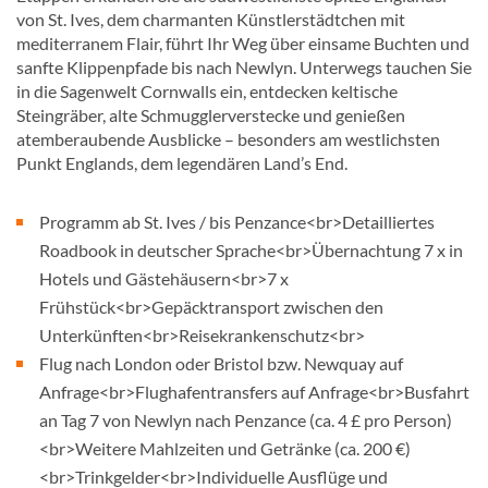
von St. Ives, dem charmanten Künstlerstädtchen mit
mediterranem Flair, führt Ihr Weg über einsame Buchten und
sanfte Klippenpfade bis nach Newlyn. Unterwegs tauchen Sie
in die Sagenwelt Cornwalls ein, entdecken keltische
Steingräber, alte Schmugglerverstecke und genießen
atemberaubende Ausblicke – besonders am westlichsten
Punkt Englands, dem legendären Land’s End.
Programm ab St. Ives / bis Penzance<br>Detailliertes
Roadbook in deutscher Sprache<br>Übernachtung 7 x in
Hotels und Gästehäusern<br>7 x
Frühstück<br>Gepäcktransport zwischen den
Unterkünften<br>Reisekrankenschutz<br>
Flug nach London oder Bristol bzw. Newquay auf
Anfrage<br>Flughafentransfers auf Anfrage<br>Busfahrt
an Tag 7 von Newlyn nach Penzance (ca. 4 £ pro Person)
<br>Weitere Mahlzeiten und Getränke (ca. 200 €)
<br>Trinkgelder<br>Individuelle Ausflüge und