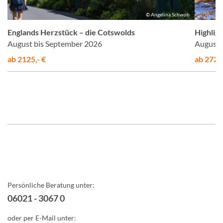
el
© Angelina Schwob
Englands Herzstück – die Cotswolds
Highligh
August bis September 2026
August 
ab 2125,- €
ab 2725,
Persönliche Beratung unter:
06021 - 3067 0
oder per E-Mail unter: