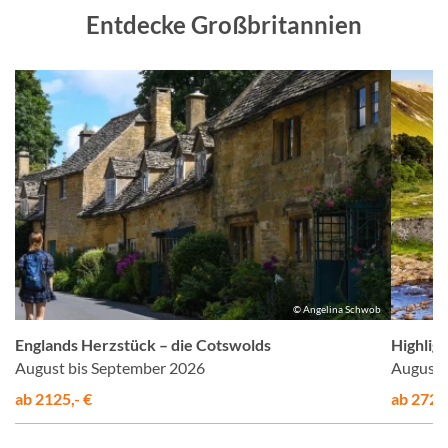
Entdecke Großbritannien
el
© Angelina Schwob
Englands Herzstück – die Cotswolds
Highligh
August bis September 2026
August 
ab 2125,- €
ab 2725,