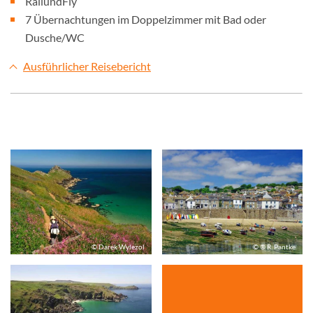
RailundFly
7 Übernachtungen im Doppelzimmer mit Bad oder
Dusche/WC
Ausführlicher Reisebericht
© Darek Wylezol
© ® R. Pantke