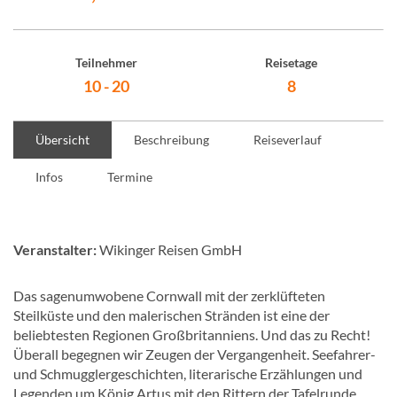
Teilnehmer
Reisetage
10 - 20
8
Übersicht
Beschreibung
Reiseverlauf
Infos
Termine
Veranstalter:
Wikinger Reisen GmbH
Das sagenumwobene Cornwall mit der zerklüfteten
Steilküste und den malerischen Stränden ist eine der
beliebtesten Regionen Großbritanniens. Und das zu Recht!
Überall begegnen wir Zeugen der Vergangenheit. Seefahrer-
und Schmugglergeschichten, literarische Erzählungen und
Legenden um König Artus mit den Rittern der Tafelrunde