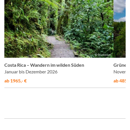
k
© Studiosus
Costa Rica – Wandern im wilden Süden
Grünes 
Januar bis Dezember 2026
Novembe
ab 1965,- €
ab 4855,