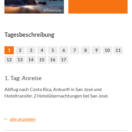
© Fritz Fucik
Tagesbeschreibung
1
2
3
4
5
6
7
8
9
10
11
12
13
14
15
16
17
1. Tag: Anreise
Abflug nach Costa Rica, Ankunft in San José und
Hoteltransfer. 2 Hotelübernachtungen bei San José.
alle anzeigen