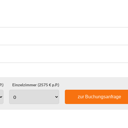
.)
Einzelzimmer (2575 € p.P.)
zur Buchungsanfrage