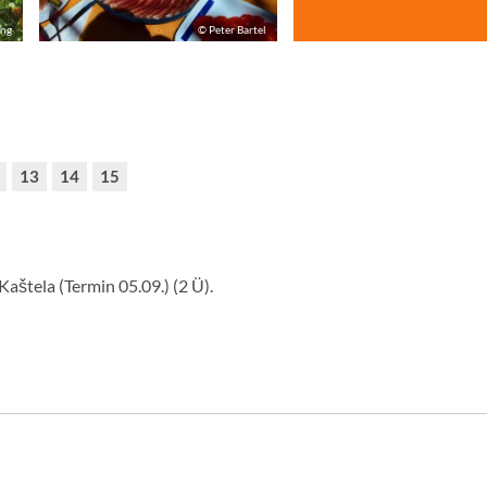
ing
© Peter Bartel
13
14
15
Kaštela (Termin 05.09.) (2 Ü).