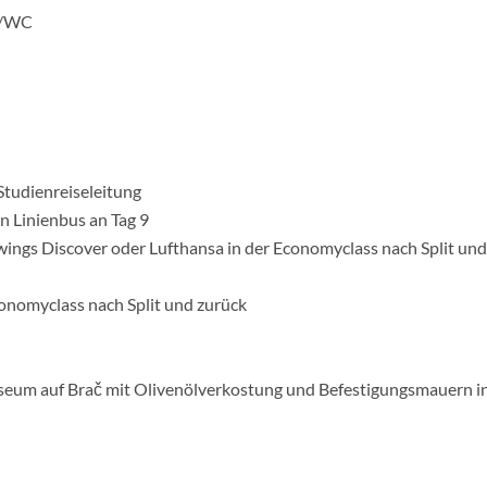
e/WC
Studienreiseleitung
en Linienbus an Tag 9
rowings Discover oder Lufthansa in der Economyclass nach Split und
conomyclass nach Split und zurück
museum auf Brač mit Olivenölverkostung und Befestigungsmauern i