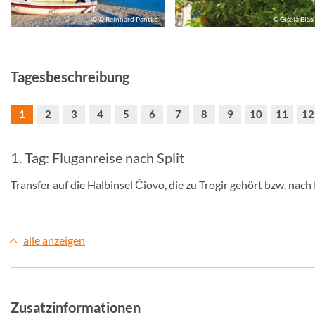
© © Reinhard Pantke
© Gisela Bläs
Tagesbeschreibung
1
2
3
4
5
6
7
8
9
10
11
12
1. Tag: Fluganreise nach Split
Transfer auf die Halbinsel Čiovo, die zu Trogir gehört bzw. nach 
alle anzeigen
Zusatzinformationen