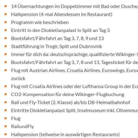
14 Übernachtungen im Doppelzimmer mit Bad oder Dusch
Halbpension (4-mal Abendessen im Restaurant)
Programm wie beschrieben
Eintritt in den Diokletianpalast in Split an Tag 3
Bootsfahrt/Fährfahrt an Tag 3, 7, 8, 9 und 13
Stadtführung in Trogir, Split und Dubrovnik
Immer für dich da: deutschsprachige, qualifizierte Wikinger-
Bootsfahrt/Fährfahrt an Tag 3, 7, 8 und 13, Tagesticket für d
Flug mit Austrian Airlines, Croatia Airlines, Eurowings, Eu
zurück
Flug mit Croatia Airlines oder der Lufthansa Group in der E
CO2-Kompensation für deine Wikinger-Flugbuchung
Rail und Fly-Ticket (2. Klasse) ab/bis DB-Heimatbahnhof
Eintritte Diokletianpalast Split, Inselmuseum inkl. Oliven
Flug
RailundFly
Halbpension (teilweise in auswärtigen Restaurants)