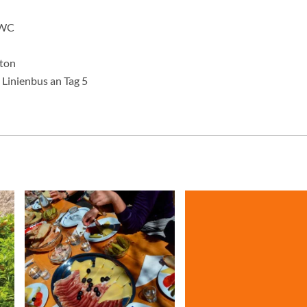
/WC
Ston
n Linienbus an Tag 5