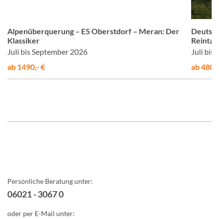
H
© Studiosus
Alpenüberquerung – E5 Oberstdorf – Meran: Der
Deutsch
Klassiker
Reintal
Juli bis September 2026
Juli bi
ab 1490,- €
ab 480,-
Persönliche Beratung unter:
06021 - 3067 0
oder per E-Mail unter: