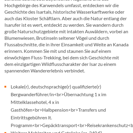
Hochgebirge des Karwendels umfasst, entdecken wir die
Geschichte des Isartals, historische Wasserkarftwerke oder
auch das Kloster Schäftlarn. Aber auch die Natur entlang der
Isarufer ist es wert, entdeckt zu werden. Sie wandern durch
große Naturschutzgebiete mit intakten Auwäldern, vorbei an
Blumenwiesen, Brutinseln seltener Vögel und durch
Flussabschnitte, die in ihrer Einsamkeit und Weite an Kanada
erinnern. Kommen Sie mit und staunen Sie auf einem
einwöchigen Fluss-Trekking, bei dem sich Geschichte mit
dem einzigartigen Wildflusscharakter der Isar zu einem
spannenden Wandererlebnis verbindet.
Lokale(r), deutschsprachige(r) qualifizierte(r)
Bergwanderführer/in<br>Übernachtung 1 x im
Mittelklassehotel, 4 x in
Gasthöfen<br>Halbpension<br>Transfers und
Eintrittsgebühren lt.
Programm<br>Gepäcktransport<br>Reisekrankenschutz<b
Weitere Mahlzeiten und Getränke (ca. 240 €)